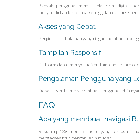
Banyak pengguna memilih platform digital b
menghadirkan beberapa keunggulan dalam sistem 
Akses yang Cepat
Perpindahan halaman yang ringan membantu penggun
Tampilan Responsif
Platform dapat menyesuaikan tampilan secara otom
Pengalaman Pengguna yang Le
Desain user friendly membuat pengguna lebih ny
FAQ
Apa yang membuat navigasi B
Bukumimpi138 memiliki menu yang tersusun rap
mengakses fitur dengan lebih mudah.