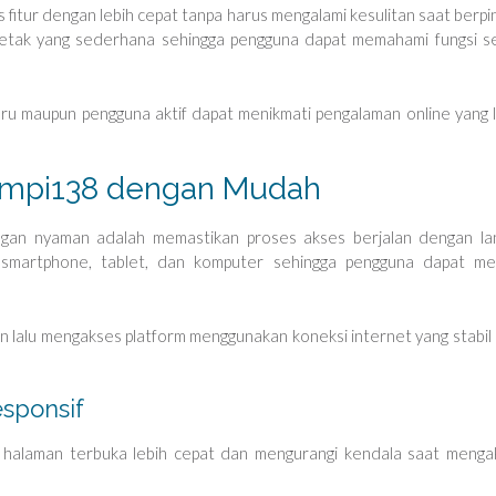
fitur dengan lebih cepat tanpa harus mengalami kesulitan saat berp
letak yang sederhana sehingga pengguna dapat memahami fungsi se
aru maupun pengguna aktif dapat menikmati pengalaman online yang 
mpi138 dengan Mudah
gan nyaman adalah memastikan proses akses berjalan dengan lan
smartphone, tablet, dan komputer sehingga pengguna dapat mem
lalu mengakses platform menggunakan koneksi internet yang stabil
sponsif
 halaman terbuka lebih cepat dan mengurangi kendala saat menga