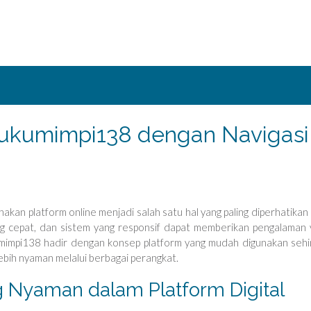
ukumimpi138 dengan Navigasi
kan platform online menjadi salah satu hal yang paling diperhatikan
ng cepat, dan sistem yang responsif dapat memberikan pengalaman
umimpi138 hadir dengan konsep platform yang mudah digunakan seh
ebih nyaman melalui berbagai perangkat.
g Nyaman dalam Platform Digital