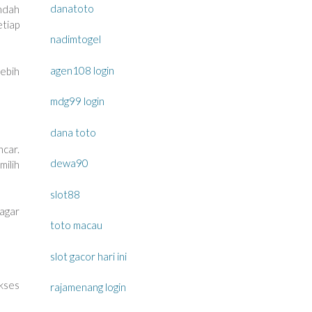
danatoto
indah
tiap
nadimtogel
agen108 login
lebih
mdg99 login
dana toto
car.
dewa90
ilih
slot88
 agar
toto macau
slot gacor hari ini
kses
rajamenang login