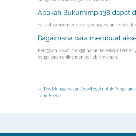
Apakah Bukumimpi138 dapat d
Ya, platform ini mendukung penggunaan mobile den
Bagaimana cara membuat akses
Pengguna dapat menggunakan koneksi internet ya
pengalaman online menjadi lebih nyaman.
Post
←
Tips Menggunakan Dewitogel untuk Pengalama
navigation
Lebih Efektif