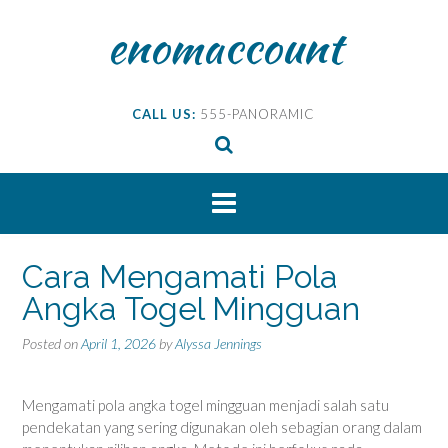
Skip
enomaccount
to
content
CALL US:
555-PANORAMIC
Cara Mengamati Pola
Angka Togel Mingguan
Posted on
April 1, 2026
by
Alyssa Jennings
Mengamati pola angka togel mingguan menjadi salah satu
pendekatan yang sering digunakan oleh sebagian orang dalam