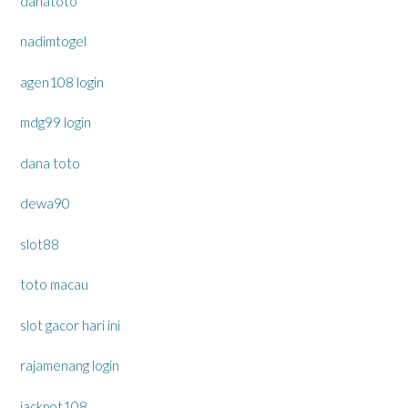
danatoto
nadimtogel
agen108 login
mdg99 login
dana toto
dewa90
slot88
toto macau
slot gacor hari ini
rajamenang login
jackpot108